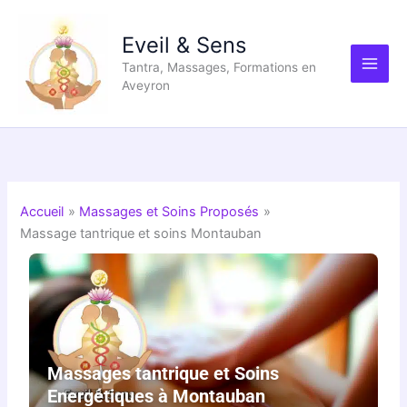
Aller
au
Eveil & Sens
contenu
Tantra, Massages, Formations en
Aveyron
Accueil
Massages et Soins Proposés
Massage tantrique et soins Montauban
Massages tantrique et Soins
Energétiques à Montauban