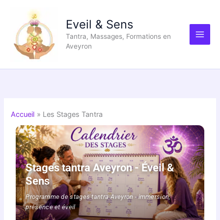
Aller
au
Eveil & Sens
contenu
Tantra, Massages, Formations en
Aveyron
Accueil
Les Stages Tantra
Stages tantra Aveyron - Éveil &
Sens
Programme de stages tantra Aveyron - immersion,
présence et éveil