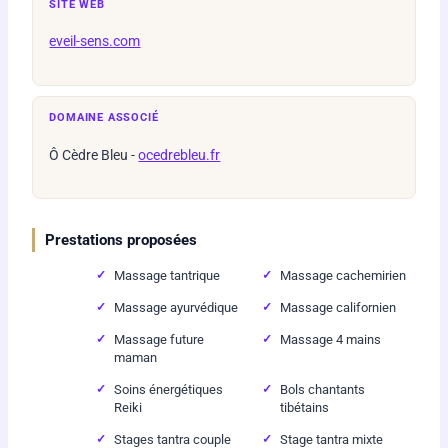
SITE WEB
eveil-sens.com
DOMAINE ASSOCIÉ
Ô Cèdre Bleu -
ocedrebleu.fr
Prestations proposées
Massage tantrique
Massage cachemirien
Massage ayurvédique
Massage californien
Massage future
Massage 4 mains
maman
Soins énergétiques
Bols chantants
Reiki
tibétains
Stages tantra couple
Stage tantra mixte