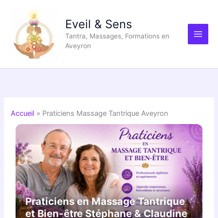
Aller
au
Eveil & Sens
contenu
Tantra, Massages, Formations en
Aveyron
Accueil
Praticiens Massage Tantrique Aveyron
Praticiens en Massage Tantrique
et Bien-être Stéphane & Claudine