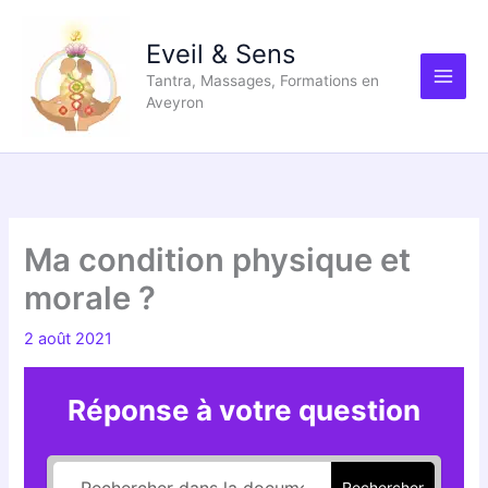
Aller
au
Eveil & Sens
contenu
Tantra, Massages, Formations en
Aveyron
Ma condition physique et
morale ?
2 août 2021
Réponse à votre question
Rechercher