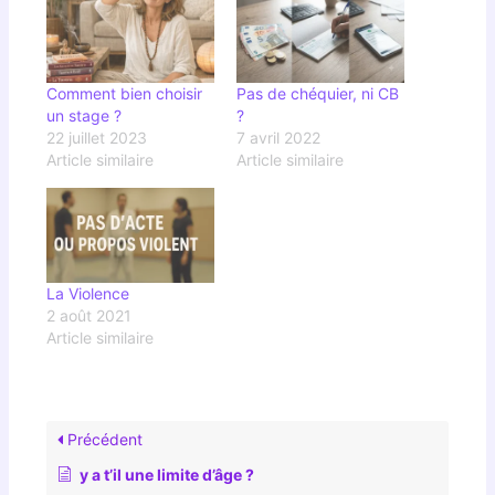
Comment bien choisir
Pas de chéquier, ni CB
un stage ?
?
22 juillet 2023
7 avril 2022
Article similaire
Article similaire
La Violence
2 août 2021
Article similaire
Précédent
y a t’il une limite d’âge ?