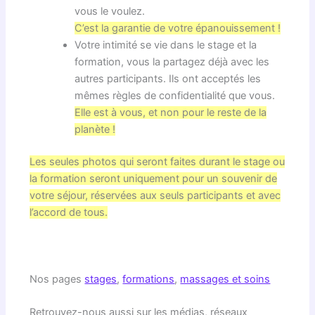
vous le voulez.
C’est la garantie de votre épanouissement !
Votre intimité se vie dans le stage et la
formation, vous la partagez déjà avec les
autres participants. Ils ont acceptés les
mêmes règles de confidentialité que vous.
Elle est à vous, et non pour le reste de la
planète !
Les seules photos qui seront faites durant le stage ou
la formation seront uniquement pour un souvenir de
votre séjour, réservées aux seuls participants et avec
l’accord de tous.
Nos pages
stages
,
formations
,
massages et soins
Retrouvez-nous aussi sur les médias, réseaux