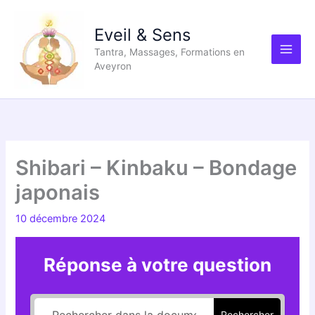
Aller
au
Eveil & Sens
contenu
Tantra, Massages, Formations en
Aveyron
Shibari – Kinbaku – Bondage
japonais
10 décembre 2024
Réponse à votre question
Rechercher