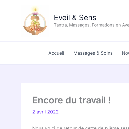
Aller
au
Eveil & Sens
contenu
Tantra, Massages, Formations en Av
Accueil
Massages & Soins
No
Encore du travail !
2 avril 2022
Nous voici de retour de cette deuxième sess