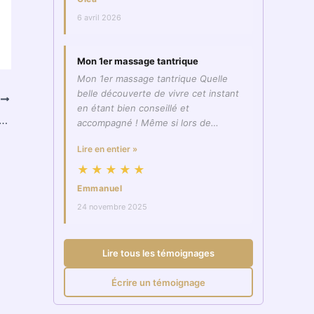
6 avril 2026
Mon 1er massage tantrique
Mon 1er massage tantrique Quelle
belle découverte de vivre cet instant
T
en étant bien conseillé et
herche du Graal des massage… C’est par ICI !
accompagné ! Même si lors de…
Lire en entier »
★★★★★
Emmanuel
24 novembre 2025
Lire tous les témoignages
Écrire un témoignage