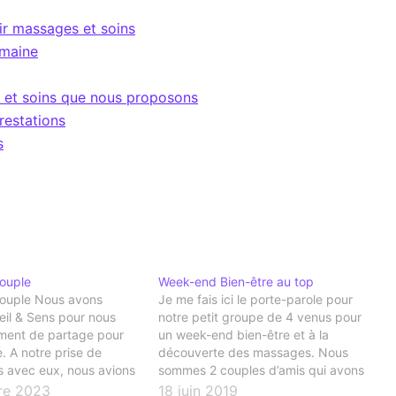
ir massages et soins
omaine
 et soins que nous proposons
restations
s
ouple
Week-end Bien-être au top
ouple Nous avons
Je me fais ici le porte-parole pour
eil & Sens pour nous
notre petit groupe de 4 venus pour
oment de partage pour
un week-end bien-être et à la
. A notre prise de
découverte des massages. Nous
 avec eux, nous avions
sommes 2 couples d’amis qui avons
 avions déjà fait des
décidé de nous offrir une
re 2023
18 juin 2019