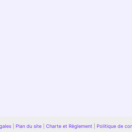
gales
|
Plan du site
|
Charte et Règlement
|
Politique de con