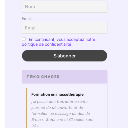
Email
En continuant, vous acceptez notre
politique de confidentialité
TÉMOIGNAGES
Formation en massothérapie
j'ai passé une très intéressante
journée de découverte et de
formation au massage du dos de
Breuss. Stéphane et Claudine sont
très…