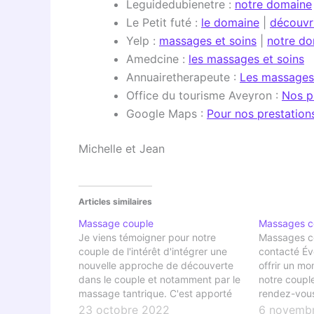
Leguidedubienetre :
notre domaine
Le Petit futé :
le domaine
|
découvr
Yelp :
massages et soins
|
notre d
Amedcine :
les massages et soins
Annuairetherapeute :
Les massages
Office du tourisme Aveyron :
Nos p
Google Maps :
Pour nos prestation
Michelle et Jean
Articles similaires
Massage couple
Massages c
Je viens témoigner pour notre
Massages c
couple de l'intérêt d'intégrer une
contacté Év
nouvelle approche de découverte
offrir un m
dans le couple et notamment par le
notre couple
massage tantrique. C'est apporté
rendez-vous
une manière différente de se
dit que nous
23 octobre 2022
6 novemb