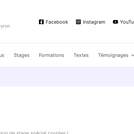
Facebook
Instagram
YouTu
eyron
us
Stages
Formations
Textes
Témoignages
ion de stage spécial couples !