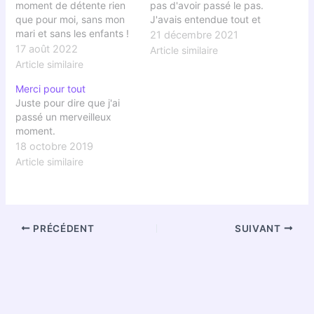
moment de détente rien
pas d'avoir passé le pas.
que pour moi, sans mon
J'avais entendue tout et
mari et sans les enfants !
n'importe quoi, surtout
21 décembre 2021
n'importe quoi,
17 août 2022
Article similaire
maintenant que je l'ai
Article similaire
vécu.
Merci pour tout
Juste pour dire que j'ai
passé un merveilleux
moment.
18 octobre 2019
Article similaire
PRÉCÉDENT
SUIVANT