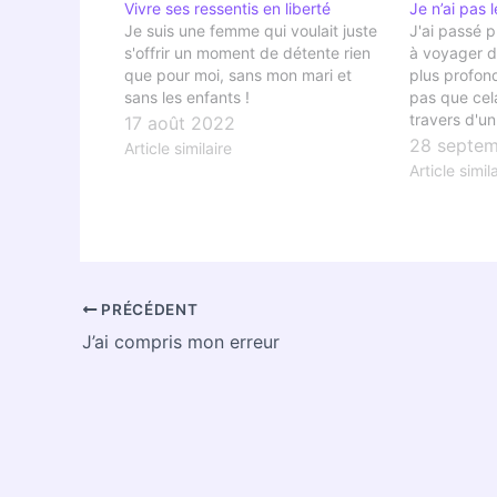
Vivre ses ressentis en liberté
Je n’ai pas 
Je suis une femme qui voulait juste
J'ai passé 
s'offrir un moment de détente rien
à voyager da
que pour moi, sans mon mari et
plus profon
sans les enfants !
pas que cela
travers d'un
17 août 2022
"un simple 
28 septem
Article similaire
Article simil
PRÉCÉDENT
J’ai compris mon erreur