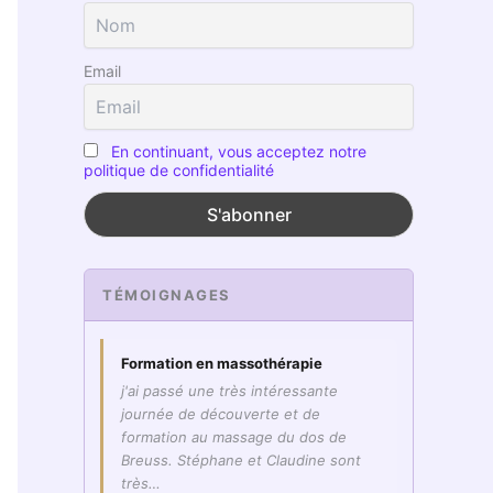
Email
En continuant, vous acceptez notre
politique de confidentialité
TÉMOIGNAGES
Formation en massothérapie
j'ai passé une très intéressante
journée de découverte et de
formation au massage du dos de
Breuss. Stéphane et Claudine sont
très…