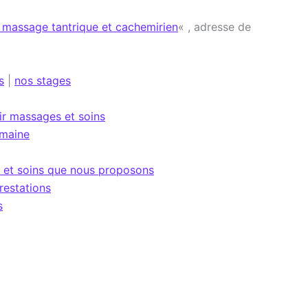
u massage tantrique et cachemirien
« , adresse de
s
|
nos stages
ir massages et soins
omaine
 et soins que nous proposons
restations
s