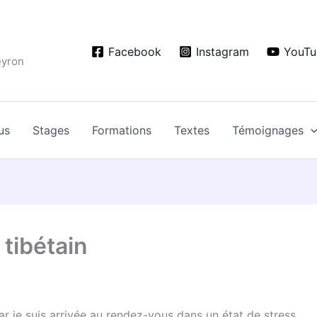
Facebook
Instagram
YouTu
eyron
us
Stages
Formations
Textes
Témoignages
tibétain
ar je suis arrivée au rendez-vous dans un état de stress