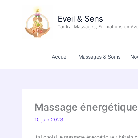
Aller
au
Eveil & Sens
contenu
Tantra, Massages, Formations en Av
Accueil
Massages & Soins
No
Massage énergétique 
10 juin 2023
J’ai choisi le massage énergétique tibétain c