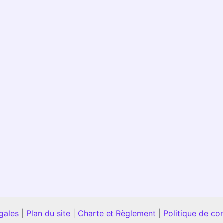
gales
|
Plan du site
|
Charte et Règlement
|
Politique de con