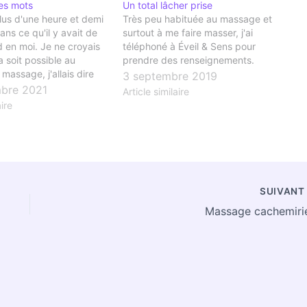
les mots
Un total lâcher prise
plus d'une heure et demi
Très peu habituée au massage et
ns ce qu'il y avait de
surtout à me faire masser, j'ai
d en moi. Je ne croyais
téléphoné à Éveil & Sens pour
 soit possible au
prendre des renseignements.
 massage, j'allais dire
3 septembre 2019
massage" !
bre 2021
Article similaire
aire
SUIVAN
Massage cachemiri