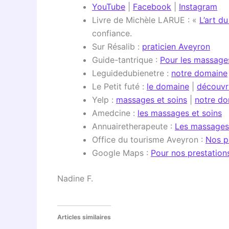
YouTube
|
Facebook
|
Instagram
Livre de Michèle LARUE : «
L’art d
confiance.
Sur Résalib :
praticien Aveyron
Guide-tantrique :
Pour les massage
Leguidedubienetre :
notre domaine
Le Petit futé :
le domaine
|
découvr
Yelp :
massages et soins
|
notre d
Amedcine :
les massages et soins
Annuairetherapeute :
Les massages
Office du tourisme Aveyron :
Nos p
Google Maps :
Pour nos prestation
Nadine F.
Articles similaires