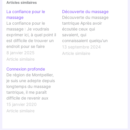
Articles similaires
La confiance pour le
Découverte du massage
massage
Découverte du massage
La confiance pour le
tantrique Après avoir
massage : Je voudrais
écoutée ceux qui
exprimer ici, à quel point il
savaient, qui
est difficile de trouver un
connaissaient quelqu'un
endroit pour se faire
qui en avait fait un, je ne
13 septembre 2024
masser en toute
pouvais que rester
8 janvier 2025
Article similaire
confiance quand on est
frileuse à l'idée de
Article similaire
une femme. Je voulais
découvrir ce massage. A
Connexion profonde
pour mes 45 ans m'offrir
chaque fois, il en
De région de Montpellier,
un massage différent de
ressortait qu'il s'agissait
je suis une adepte depuis
ceux dont j'ai l'habitude
d'un massage sexuel.
longtemps du massage
avec mon esthéticienne.…
C'est certainement très
tantrique, il me paraît
vendeur dans un monde
difficile de revenir aux
aussi pauvre…
massages que nous
15 janvier 2020
trouvons dans les instituts
Article similaire
de beauté.