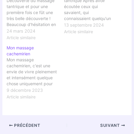
Découverte du massage
tantrique Après avoir
tantrique et pour une
écoutée ceux qui
première fois ce fût une
savaient, qui
très belle découverte !
connaissaient quelqu'un
Beaucoup d'hésitation en
qui en avait fait un, je ne
13 septembre 2024
fonction de ce que l'on
pouvais que rester
24 mars 2024
Article similaire
peut lire sur le sujet, je
frileuse à l'idée de
Article similaire
trouvais cela trop
découvrir ce massage. A
Mon massage
impliquant pour moi. Alors
chaque fois, il en
cachemirien
j'avais laissé mon envie
ressortait qu'il s'agissait
Mon massage
de coté jusqu'à la
d'un massage sexuel.
cachemirien, c'est une
découverte du site de
C'est certainement très
envie de vivre pleinement
Eveil…
vendeur dans un monde
et intensément quelque
aussi pauvre…
chose uniquement pour
moi que j'avais depuis
9 décembre 2023
longtemps. Je savais
Article similaire
pour avoir lu beaucoup
sur le massage tantrique
ce qu'il pouvait apporter.
Mais trouver la personne
PRÉCÉDENT
SUIVANT
de confiance à qui j'allais
confier mon corps ... ce