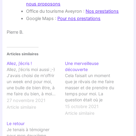
nous proposons
Office du tourisme Aveyron :
Nos prestations
Google Maps :
Pour nos prestations
Pierre B.
Articles similaires
Allez, j’écris !
Une merveilleuse
Allez, j'écris moi aussi ;-)
découverte
J'avais choisi de m'offrir
Cela faisait un moment
un week end pour moi,
que je rêvais de me faire
une bulle de bien être, à
masser et de prendre du
me faire du bien, à moi...
temps pour moi. La
D'abord le site, clair et
question était où je
27 novembre 2021
rassurant. Ensuite
pouvais me rendre, et
15 octobre 2021
Article similaire
l'entretien téléphonique
aussi que je me disais
Article similaire
préalable, qui m'a permis
aussi que je n'avais le
Le retour
de poser mes questions,
temps, donc je repoussais
Je tenais à témoigner
de vérifier que le stage
sans cesse l'échéance.
pour mon deuxième