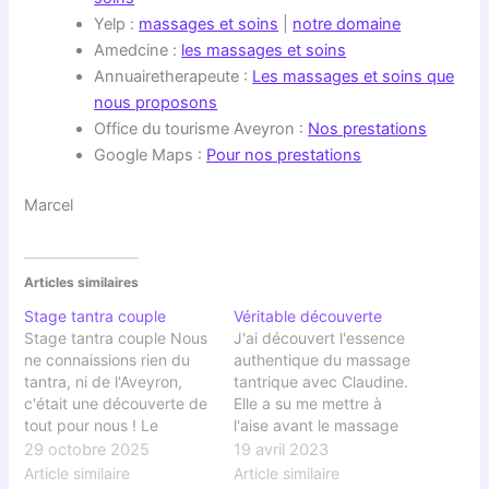
Yelp :
massages et soins
|
notre domaine
Amedcine :
les massages et soins
Annuairetherapeute :
Les massages et soins que
nous proposons
Office du tourisme Aveyron :
Nos prestations
Google Maps :
Pour nos prestations
Marcel
Articles similaires
Stage tantra couple
Véritable découverte
Stage tantra couple Nous
J'ai découvert l'essence
ne connaissions rien du
authentique du massage
tantra, ni de l'Aveyron,
tantrique avec Claudine.
c'était une découverte de
Elle a su me mettre à
tout pour nous ! Le
l'aise avant le massage
domaine est immense et
dans son salon zen où
29 octobre 2025
19 avril 2023
magnifique, planté dans
nous avons discuté sur le
Article similaire
Article similaire