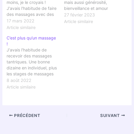
moins, je le croyais !
mais aussi générosité,
J'avais l'habitude de faire
bienveillance et amour
des massages avec des
inconditionnel sont au
27 février 2023
masseuses ou la
rendez-vous. Rare. j'ai vu
17 mars 2022
Article similaire
masseuse était nue et
des étoiles en plein jour.
Article similaire
pratiquait une sorte de
Vous pouvez y aller les
C’est plus qu’un massage
de body-body. Cela me
yeux fermés. Eric
!
plaisait car j'étais dans
J'avais l'habitude de
une quête de satisfaire
recevoir des massages
mes désires et
tantriques. Une bonne
phantasmes.
dizaine en individuel, plus
les stages de massages
que j'ai fait. Je ne saurais
8 août 2022
expliquer ce qu'il s'est
Article similaire
passé, de la magie ? De
l'hyperconnexion ? Ou
simplement, quelqu'un de
vraiment présent pour
PRÉCÉDENT
SUIVANT
moi ? Peut-être le tout à
la fois…