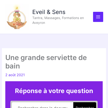
Aller
au
Eveil & Sens
contenu
Tantra, Massages, Formations en
Aveyron
Une grande serviette de
bain
2 août 2021
Réponse à votre question
Rechercher